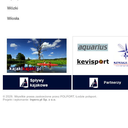
Wózki
Wiosła
© 2026. Wszelkie prawa zastrzeżone przez POLPORT. Łodzie polsport.
Projekt i wykonanie:
Inpero.pl Sp. z o.o.