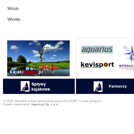
Wózki
Wiosła
© 2026. Wszelkie prawa zastrzeżone przez POLPORT. Łodzie polsport.
Projekt i wykonanie:
Inpero.pl Sp. z o.o.