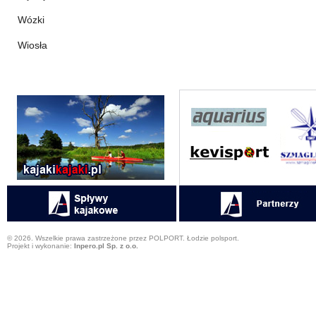
Wózki
Wiosła
© 2026. Wszelkie prawa zastrzeżone przez POLPORT. Łodzie polsport.
Projekt i wykonanie:
Inpero.pl Sp. z o.o.