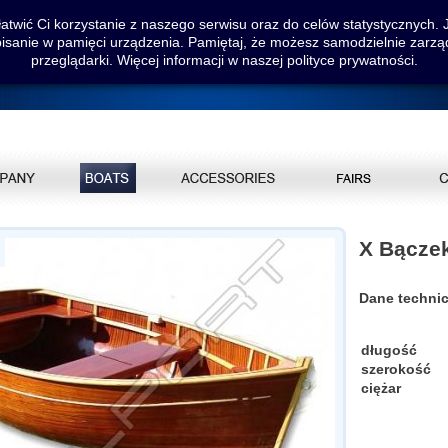
twić Ci korzystanie z naszego serwisu oraz do celów statystycznych. Jeś
pisanie w pamięci urządzenia. Pamiętaj, że możesz samodzielnie zarzą
przeglądarki. Więcej informacji w naszej polityce prywatności.
X Bącze
Dane techni
długość
szerokość
ciężar