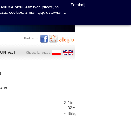
Zamknij
li nie blokujesz tych plików, to
dzać cookies, zmieniając ustawienia
Find us on:
Choose language:
k
czne:
2,45m
1,32m
~ 35kg