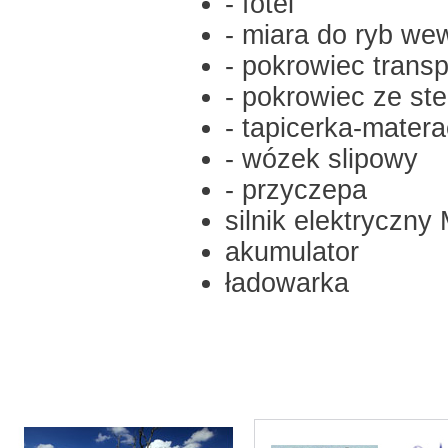
- fotel
- miara do ryb we
- pokrowiec trans
- pokrowiec ze st
- tapicerka-mater
- wózek slipowy
- przyczepa
silnik elektryczn
akumulator
ładowarka