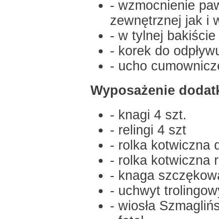
- wzmocnienie paw
zewnętrznej jak i
- w tylnej bakiśc
- korek do odpływ
- ucho cumownicze
Wyposażenie dodat
- knagi 4 szt.
- relingi 4 szt
- rolka kotwiczna
- rolka kotwiczna 
- knaga szczęko
- uchwyt trolingo
- wiosła Szmaglińs